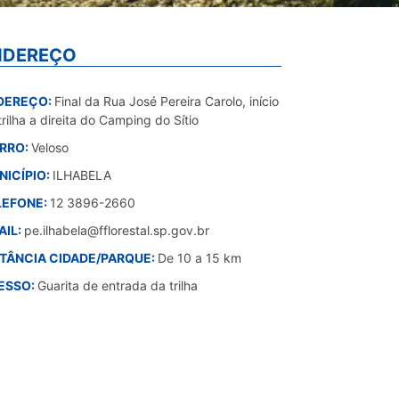
NDEREÇO
DEREÇO:
Final da Rua José Pereira Carolo, início
trilha a direita do Camping do Sítio
IRRO:
Veloso
NICÍPIO:
ILHABELA
LEFONE:
12 3896-2660
AIL:
pe.ilhabela@fflorestal.sp.gov.br
STÂNCIA CIDADE/PARQUE:
De 10 a 15 km
ESSO:
Guarita de entrada da trilha