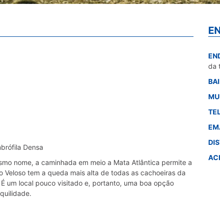
E
EN
da 
BA
MU
TE
EM
DI
mbrófila Densa
AC
smo nome, a caminhada em meio a Mata Atlântica permite a
o Veloso tem a queda mais alta de todas as cachoeiras da
. É um local pouco visitado e, portanto, uma boa opção
quilidade.