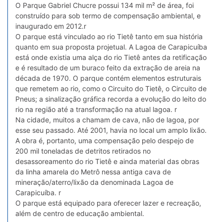
O Parque Gabriel Chucre possui 134 mil m² de área, foi
construído para sob termo de compensação ambiental, e
inaugurado em 2012.r
O parque está vinculado ao rio Tietê tanto em sua história
quanto em sua proposta projetual. A Lagoa de Carapicuíba
está onde existia uma alça do rio Tietê antes da retificação
e é resultado de um buraco feito da extração de areia na
década de 1970. O parque contém elementos estruturais
que remetem ao rio, como o Circuito do Tietê, o Circuito de
Pneus; a sinalização gráfica recorda a evolução do leito do
rio na região até a transformação na atual lagoa. r
Na cidade, muitos a chamam de cava, não de lagoa, por
esse seu passado. Até 2001, havia no local um amplo lixão.
A obra é, portanto, uma compensação pelo despejo de
200 mil toneladas de detritos retirados no
desassoreamento do rio Tietê e ainda material das obras
da linha amarela do Metrô nessa antiga cava de
mineração/aterro/lixão da denominada Lagoa de
Carapicuíba. r
O parque está equipado para oferecer lazer e recreação,
além de centro de educação ambiental.