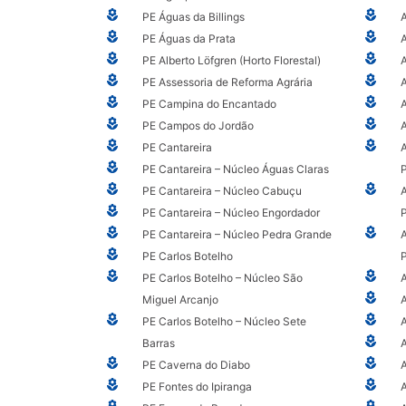
PE Águas da Billings
A
PE Águas da Prata
PE Alberto Löfgren (Horto Florestal)
PE Assessoria de Reforma Agrária
A
PE Campina do Encantado
PE Campos do Jordão
PE Cantareira
PE Cantareira – Núcleo Águas Claras
P
PE Cantareira – Núcleo Cabuçu
PE Cantareira – Núcleo Engordador
PE Cantareira – Núcleo Pedra Grande
PE Carlos Botelho
P
PE Carlos Botelho – Núcleo São
Miguel Arcanjo
A
PE Carlos Botelho – Núcleo Sete
Barras
PE Caverna do Diabo
PE Fontes do Ipiranga
A