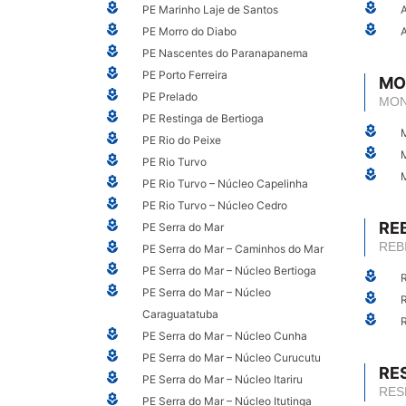
PE Marinho Laje de Santos
A
PE Morro do Diabo
A
PE Nascentes do Paranapanema
PE Porto Ferreira
MO
PE Prelado
MO
PE Restinga de Bertioga
PE Rio do Peixe
PE Rio Turvo
PE Rio Turvo – Núcleo Capelinha
PE Rio Turvo – Núcleo Cedro
RE
PE Serra do Mar
REB
PE Serra do Mar – Caminhos do Mar
PE Serra do Mar – Núcleo Bertioga
R
PE Serra do Mar – Núcleo
Caraguatatuba
PE Serra do Mar – Núcleo Cunha
PE Serra do Mar – Núcleo Curucutu
RE
PE Serra do Mar – Núcleo Itariru
RES
PE Serra do Mar – Núcleo Itutinga