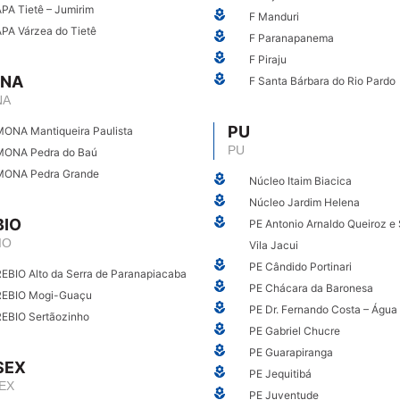
PA Tietê – Jumirim
F Manduri
PA Várzea do Tietê
F Paranapanema
F Piraju
NA
F Santa Bárbara do Rio Pardo
NA
PU
MONA Mantiqueira Paulista
PU
MONA Pedra do Baú
MONA Pedra Grande
Núcleo Itaim Biacica
Núcleo Jardim Helena
BIO
PE Antonio Arnaldo Queiroz e 
IO
Vila Jacui
PE Cândido Portinari
EBIO Alto da Serra de Paranapiacaba
PE Chácara da Baronesa
REBIO Mogi-Guaçu
PE Dr. Fernando Costa – Água
REBIO Sertãozinho
PE Gabriel Chucre
PE Guarapiranga
SEX
PE Jequitibá
EX
PE Juventude