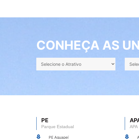
CONHEÇA AS UN
PE
AP
Parque Estadual
APA
PE Aguapeí