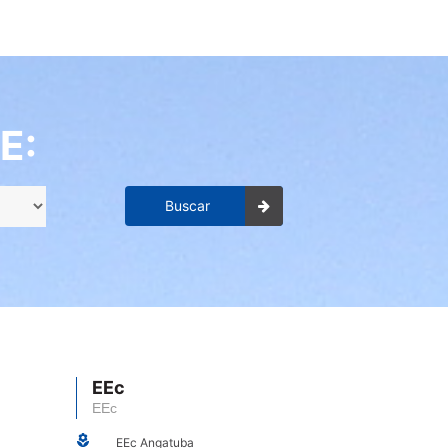
E:
Buscar
EEc
EEc
EEc Angatuba