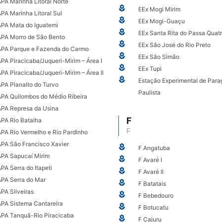
PA Marinha Litoral Norte
EEx Mogi Mirim
PA Marinha Litoral Sul
EEx Mogi-Guaçu
APA Mata do Iguatemi
EEx Santa Rita do Passa Quat
APA Morro de São Bento
EEx São José do Rio Preto
APA Parque e Fazenda do Carmo
EEx São Simão
PA Piracicaba/Juqueri-Mirim – Área I
EEx Tupi
PA Piracicaba/Juqueri-Mirim – Área II
Estação Experimental de Par
PA Planalto do Turvo
Paulista
APA Quilombos do Médio Ribeira
APA Represa da Usina
F
PA Rio Batalha
F
PA Rio Vermelho e Rio Pardinho
APA São Francisco Xavier
F Angatuba
APA Sapucaí Mirim
F Avaré I
PA Serra do Itapeti
F Avaré II
APA Serra do Mar
F Batatais
PA Silveiras
F Bebedouro
APA Sistema Cantareira
F Botucatu
APA Tanquã-Rio Piracicaba
F Cajuru