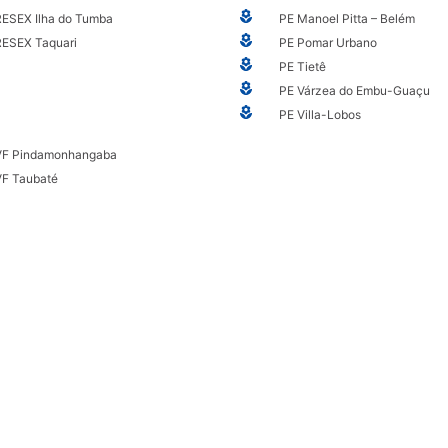
RESEX Ilha do Tumba
PE Manoel Pitta – Belém
RESEX Taquari
PE Pomar Urbano
PE Tietê
PE Várzea do Embu-Guaçu
PE Villa-Lobos
VF Pindamonhangaba
VF Taubaté