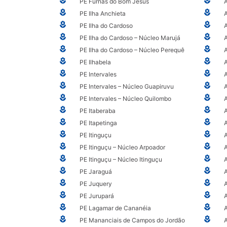
PE Furnas do Bom Jesus
A
PE Ilha Anchieta
A
PE Ilha do Cardoso
PE Ilha do Cardoso – Núcleo Marujá
PE Ilha do Cardoso – Núcleo Perequê
PE Ilhabela
A
PE Intervales
A
PE Intervales – Núcleo Guapiruvu
A
PE Intervales – Núcleo Quilombo
PE Itaberaba
PE Itapetinga
A
PE Itinguçu
A
PE Itinguçu – Núcleo Arpoador
PE Itinguçu – Núcleo Itinguçu
PE Jaraguá
A
PE Juquery
PE Jurupará
A
PE Lagamar de Cananéia
PE Mananciais de Campos do Jordão