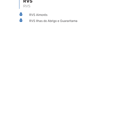
RVS
RVS
RVS Aimorés
RVS Ilhas do Abrigo e Guararitama