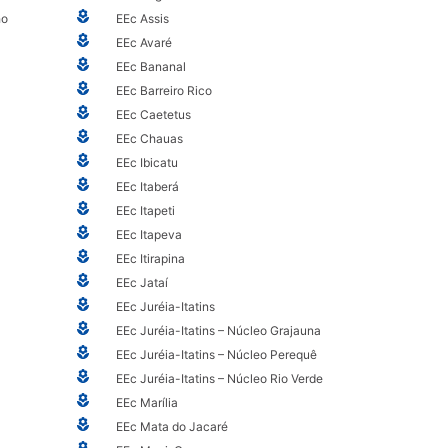
ho
EEc Assis
EEc Avaré
EEc Bananal
EEc Barreiro Rico
EEc Caetetus
EEc Chauas
EEc Ibicatu
EEc Itaberá
EEc Itapeti
EEc Itapeva
EEc Itirapina
EEc Jataí
EEc Juréia-Itatins
EEc Juréia-Itatins – Núcleo Grajauna
EEc Juréia-Itatins – Núcleo Perequê
EEc Juréia-Itatins – Núcleo Rio Verde
EEc Marília
EEc Mata do Jacaré