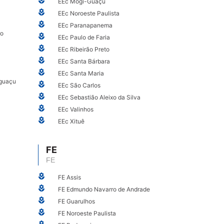
EEc Mogi-Guaçu
EEc Noroeste Paulista
EEc Paranapanema
ro
EEc Paulo de Faria
EEc Ribeirão Preto
EEc Santa Bárbara
EEc Santa Maria
aguaçu
EEc São Carlos
EEc Sebastião Aleixo da Silva
EEc Valinhos
EEc Xituê
FE
FE
FE Assis
FE Edmundo Navarro de Andrade
FE Guarulhos
FE Noroeste Paulista