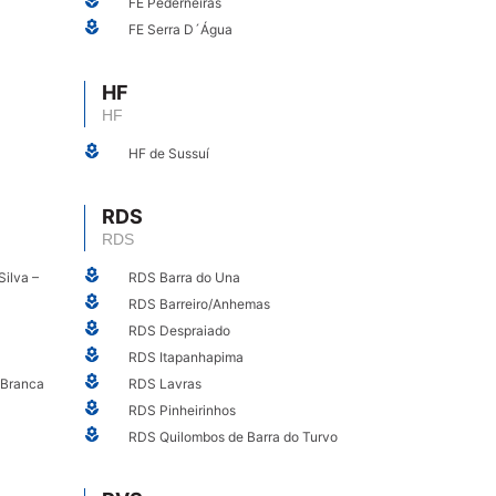
FE Pederneiras
FE Serra D´Água
HF
HF
HF de Sussuí
RDS
RDS
Silva –
RDS Barra do Una
RDS Barreiro/Anhemas
RDS Despraiado
RDS Itapanhapima
 Branca
RDS Lavras
RDS Pinheirinhos
RDS Quilombos de Barra do Turvo