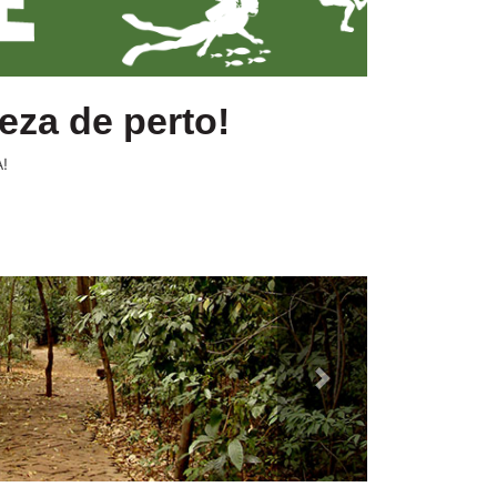
eza de perto!
!
Next