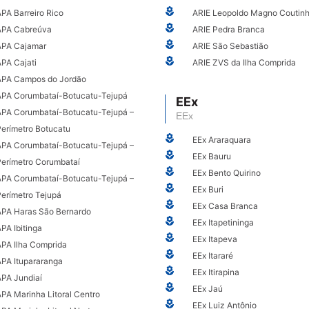
PA Barreiro Rico
ARIE Leopoldo Magno Coutin
APA Cabreúva
ARIE Pedra Branca
APA Cajamar
ARIE São Sebastião
PA Cajati
ARIE ZVS da Ilha Comprida
APA Campos do Jordão
APA Corumbataí-Botucatu-Tejupá
EEx
APA Corumbataí-Botucatu-Tejupá –
EEx
erímetro Botucatu
EEx Araraquara
APA Corumbataí-Botucatu-Tejupá –
EEx Bauru
Perímetro Corumbataí
EEx Bento Quirino
APA Corumbataí-Botucatu-Tejupá –
EEx Buri
erímetro Tejupá
EEx Casa Branca
APA Haras São Bernardo
EEx Itapetininga
PA Ibitinga
EEx Itapeva
APA Ilha Comprida
EEx Itararé
APA Itupararanga
EEx Itirapina
APA Jundiaí
EEx Jaú
PA Marinha Litoral Centro
EEx Luiz Antônio