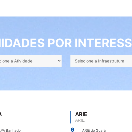
IDADES POR INTERESS
A
ARIE
ARIE
APA Banhado
ARIE do Guará