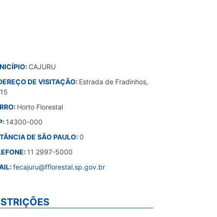
NICÍPIO:
CAJURU
DEREÇO DE VISITAÇÃO:
Estrada de Fradinhos,
15
IRRO:
Horto Florestal
P:
14300-000
STÂNCIA DE SÃO PAULO:
0
LEFONE:
11 2997-5000
AIL:
fecajuru@fflorestal.sp.gov.br
ESTRIÇÕES