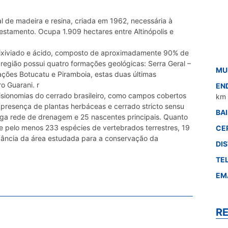
 de madeira e resina, criada em 1962, necessária à
estamento. Ocupa 1.909 hectares entre Altinópolis e
, lixiviado e ácido, composto de aproximadamente 90% de
 região possui quatro formações geológicas: Serra Geral –
MU
mações Botucatu e Piramboia, estas duas últimas
o Guarani. r
EN
fisionomias do cerrado brasileiro, como campos cobertos
km 
presença de plantas herbáceas e cerrado stricto sensu
BA
onga rede de drenagem e 25 nascentes principais. Quanto
e pelo menos 233 espécies de vertebrados terrestres, 19
CE
vância da área estudada para a conservação da
DI
TE
EM
R