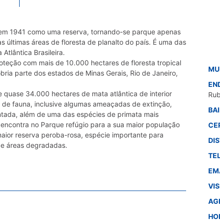
o em 1941 como uma reserva, tornando-se parque apenas
 últimas áreas de floresta de planalto do país. É uma das
Atlântica Brasileira.
oteção com mais de 10.000 hectares de floresta tropical
MU
bria parte dos estados de Minas Gerais, Rio de Janeiro,
EN
quase 34.000 hectares de mata atlântica de interior
Rub
s de fauna, inclusive algumas ameaçadas de extinção,
BA
ntada, além de uma das espécies de primata mais
encontra no Parque refúgio para a sua maior população
CE
 maior reserva peroba-rosa, espécie importante para
DI
de áreas degradadas.
TE
EM
VI
AG
HO