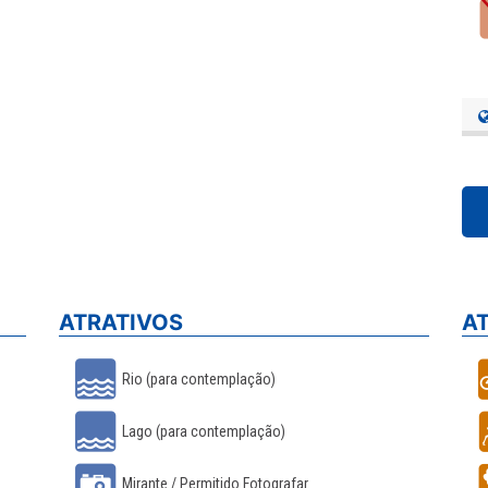
ATRATIVOS
A
Rio (para contemplação)
Lago (para contemplação)
Mirante / Permitido Fotografar