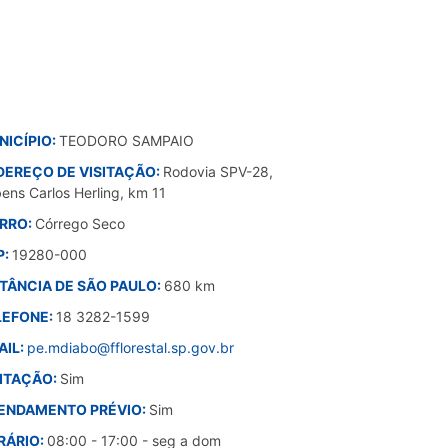
NICÍPIO:
TEODORO SAMPAIO
DEREÇO DE VISITAÇÃO:
Rodovia SPV-28,
ens Carlos Herling, km 11
IRRO:
Córrego Seco
P:
19280-000
STÂNCIA DE SÃO PAULO:
680 km
LEFONE:
18 3282-1599
AIL:
pe.mdiabo@fflorestal.sp.gov.br
SITAÇÃO:
Sim
ENDAMENTO PRÉVIO:
Sim
RÁRIO:
08:00 - 17:00 - seg a dom