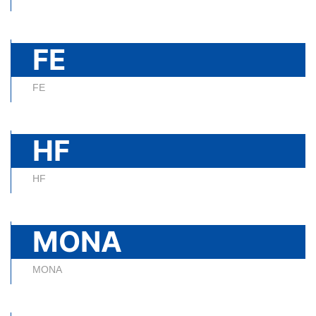
FE
FE
HF
HF
MONA
MONA