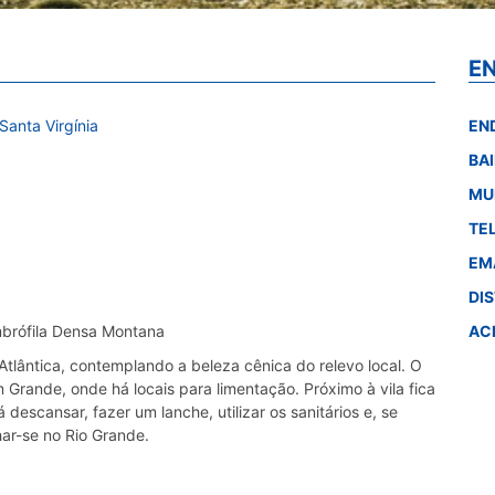
E
Santa Virgínia
EN
BA
MU
TE
EM
DI
mbrófila Densa Montana
AC
Atlântica, contemplando a beleza cênica do relevo local. O
 Grande, onde há locais para limentação. Próximo à vila fica
escansar, fazer um lanche, utilizar os sanitários e, se
har-se no Rio Grande.