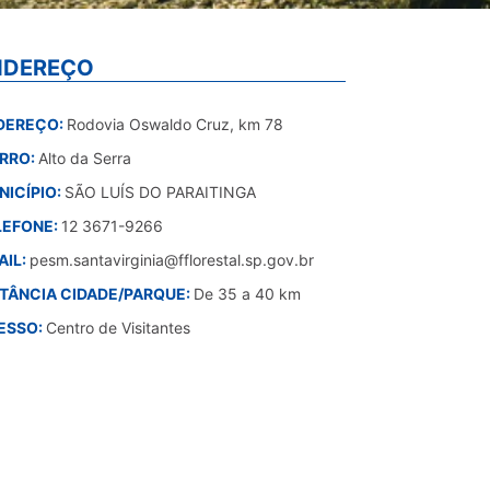
NDEREÇO
DEREÇO:
Rodovia Oswaldo Cruz, km 78
IRRO:
Alto da Serra
NICÍPIO:
SÃO LUÍS DO PARAITINGA
LEFONE:
12 3671-9266
AIL:
pesm.santavirginia@fflorestal.sp.gov.br
STÂNCIA CIDADE/PARQUE:
De 35 a 40 km
ESSO:
Centro de Visitantes