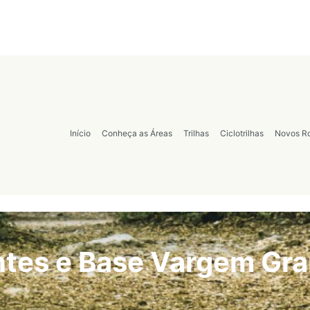
Início
Conheça as Áreas
Trilhas
Ciclotrilhas
Novos Ro
antes e Base Vargem Gr