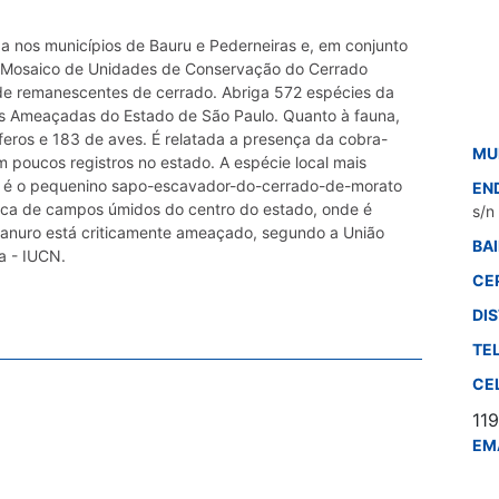
a nos municípios de Bauru e Pederneiras e, em conjunto
 Mosaico de Unidades de Conservação do Cerrado
 de remanescentes de cerrado. Abriga 572 espécies da
ies Ameaçadas do Estado de São Paulo. Quanto à fauna,
feros e 183 de aves. É relatada a presença da cobra-
MU
 poucos registros no estado. A espécie local mais
o é o pequenino sapo-escavador-do-cerrado-de-morato
EN
ica de campos úmidos do centro do estado, onde é
s/n
 anuro está criticamente ameaçado, segundo a União
BA
a - IUCN.
CE
DI
TE
CE
11
EM