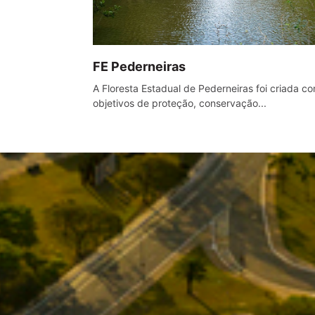
FE Pederneiras
A Floresta Estadual de Pederneiras foi criada c
objetivos de proteção, conservação...