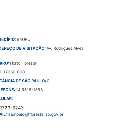
NICÍPIO:
BAURU
DEREÇO DE VISITAÇÃO:
Av. Rodrigues Alves,
IRRO:
Horto Florestal
P:
17030-000
STÂNCIA DE SÃO PAULO:
0
LEFONE:
14 9816-1393
LULAR:
91723-3243
AIL:
jsampaio@fflorestal.sp.gov.br